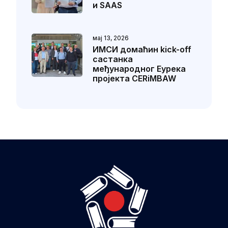
и SAAS
мај 13, 2026
ИМСИ домаћин kick-off
састанка
међународног Еурека
пројекта CERiMBAW