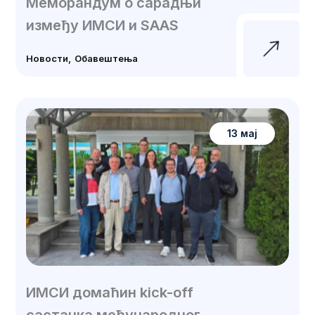
Меморандум о сарадњи
између ИМСИ и SAAS
Новости
Обавештења
13 мај
ИМСИ домаћин kick-off