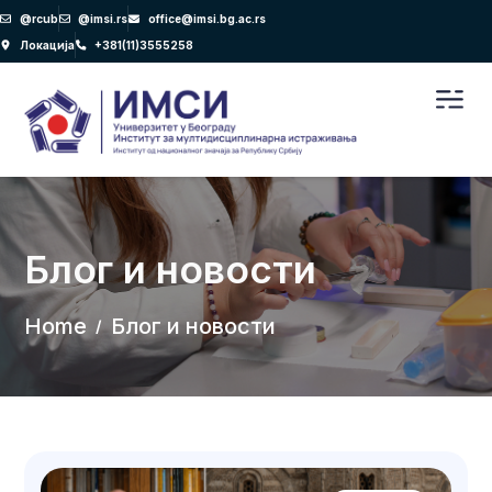
Пређи
@rcub
@imsi.rs
office@imsi.bg.ac.rs
на
Локација
+381(11)3555258
садржај
Men
Блог и новости
Home
Блог и новости
/