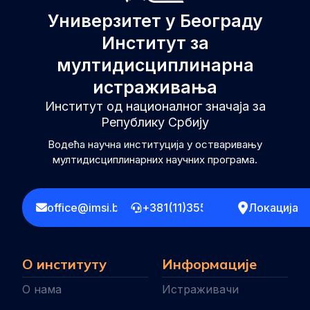
Универзитет у Београду
Институт за
мултидисциплинарна
истраживања
Институт од националног значаја за
Републику Србију
Водећа научна институција у остваривању
мултидисциплинарних научних програма.
office@imsi.bg.ac.rs
+381(11)3555258
Локација
О институту
Информације
О нама
Истраживачи