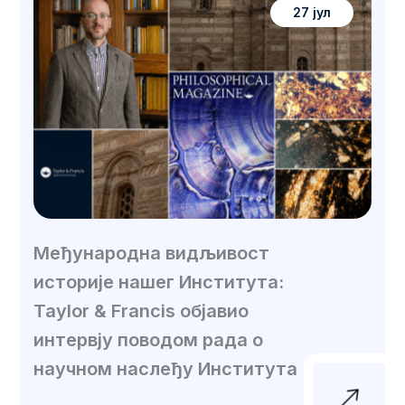
27 јул
Међународна видљивост
историје нашег Института:
Taylor & Francis објавио
интервју поводом рада о
научном наслеђу Института