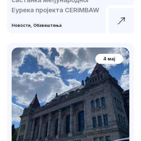
састанка међународног
Еурека пројекта CERiMBAW
Новости
Обавештења
4 мај