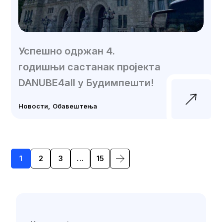
Успешно одржан 4.
годишњи састанак пројекта
DANUBE4all у Будимпешти!
Новости
Обавештења
Posts
1
2
3
…
15
navigation