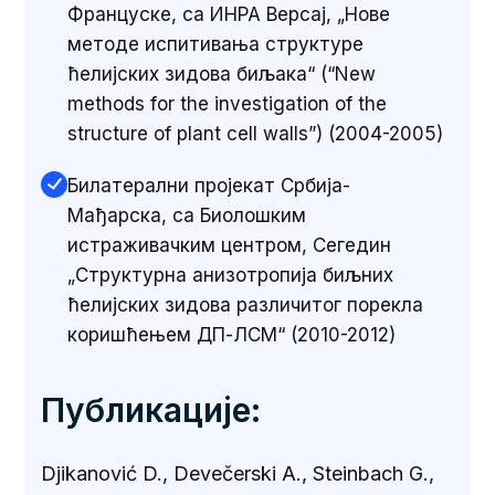
Француске, са ИНРА Версај, „Нове
методе испитивања структуре
ћелијских зидова биљака“ (“New
methods for the investigation of the
structure of plant cell walls”) (2004-2005)
Билатерални пројекат Србија-
Мађарска, са Биолошким
истраживачким центром, Сегедин
„Структурна анизотропија биљних
ћелијских зидова различитог порекла
коришћењем ДП-ЛСМ“ (2010-2012)
Публикације:
Djikanović D., Devečerski A., Steinbach G.,