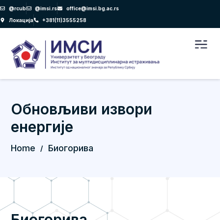
Пређи
@rcub
@imsi.rs
office@imsi.bg.ac.rs
на
Локација
+381(11)3555258
садржај
Men
Обновљиви извори
енергије
Home
Биогорива
/
Биогорива