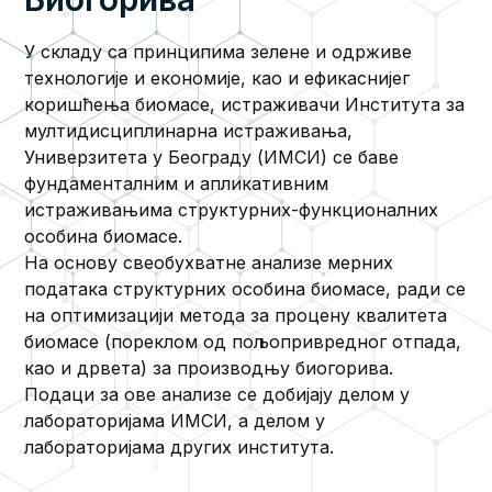
У складу са принципима зелене и одрживе
технологије и економије, као и ефикаснијег
коришћења биомасе, истраживачи Института за
мултидисциплинарна истраживања,
Универзитета у Београду (ИМСИ) се баве
фундаменталним и апликативним
истраживањима структурних-функционалних
особина биомасе.
На основу свеобухватне анализе мерних
података структурних особина биомасе, ради се
на оптимизацији метода за процену квалитета
биомасе (пореклом од пољопривредног отпада,
као и дрвета) за производњу биогорива.
Подаци за ове анализе се добијају делом у
лабораторијама ИМСИ, а делом у
лабораторијама других института.