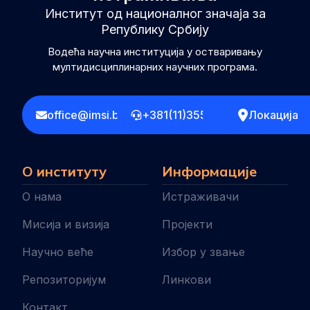
Институт од националног значаја за
Републику Србију
Водећа научна институција у остваривању
мултидисциплинарних научних програма.
office@imsi.bg.ac.rs
+381(11)3555258
Локација
О институту
Информације
О нама
Истраживачи
Мисија и визија
Пројекти
Научно веће
Избор у звање
Репозиторијум
Линкови
Контакт