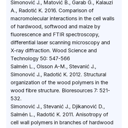
Simonović J., Matović B., Garab G., Kalauzi
A., Radotić K. 2016. Comparison of
macromolecular interactions in the cell walls
of hardwood, softwood and maize by
fluorescence and FTIR spectroscopy,
differential laser scanning microscopy and
X-ray diffraction. Wood Science and
Technology 50: 547-566
Salmén L., Olsson A-M., Stevanić J.,
Simonović J., Radotić K. 2012. Structural
organization of the wood polymers in the
wood fibre structure. Bioresources 7: 521-
532.
Simonović J., Stevanić J., Djikanović D.,
Salmén L., Radotić K. 2011. Anisotropy of
cell wall polymers in branches of hardwood