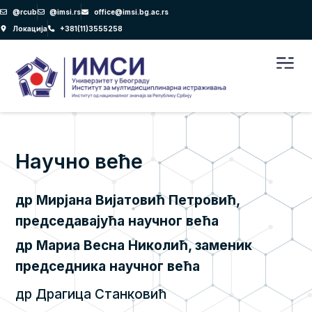
Пређи
@rcub
@imsi.rs
office@imsi.bg.ac.rs
на
Локација
+381(11)3555258
садржај
Men
Научно веће
др Мирјана Вијатовић Петровић,
председавајућа научног већа
др Мариа Весна Николић, заменик
председника научног већа
др Драгица Станковић