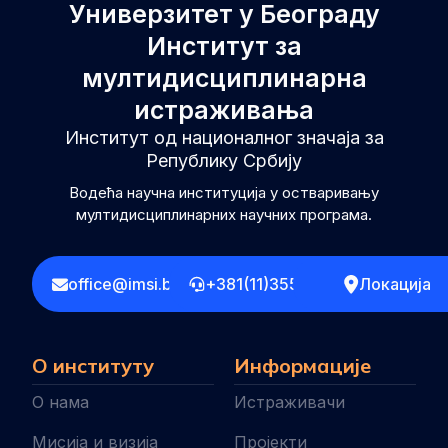
Универзитет у Београду
Институт за
мултидисциплинарна
истраживања
Институт од националног значаја за
Републику Србију
Водећа научна институција у остваривању
мултидисциплинарних научних програма.
office@imsi.bg.ac.rs
+381(11)3555258
Локација
О институту
Информације
О нама
Истраживачи
Мисија и визија
Пројекти