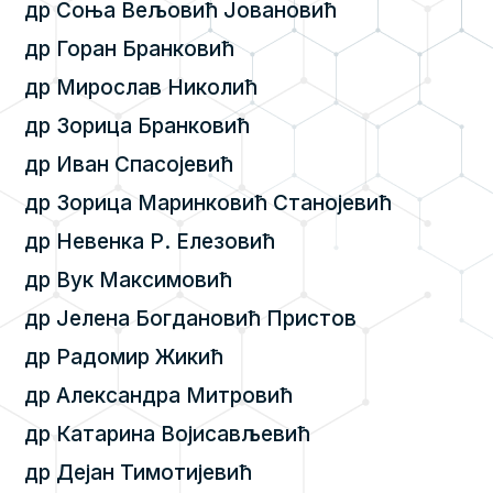
др Соња Вељовић Јовановић
др Горан Бранковић
др Мирослав Николић
др Зорица Бранковић
др Иван Спасојевић
др Зорица Маринковић Станојевић
др Невенка Р. Елезовић
др Вук Максимовић
др Јелена Богдановић Пристов
др Радомир Жикић
др Александра Митровић
др Катарина Војисављевић
др Дејан Тимотијевић