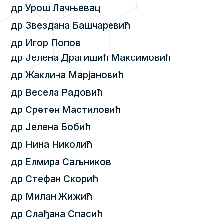
др Урош Лачњевац
др Звездана Башчаревић
др Игор Попов
др Јелена Драгишић Максимовић
др Жаклина Марјановић
др Весела Радовић
др Сретен Мастиловић
др Јелена Бобић
др Нина Николић
др Елмира Саљников
др Стефан Скорић
др Милан Жижић
др Слађана Спасић