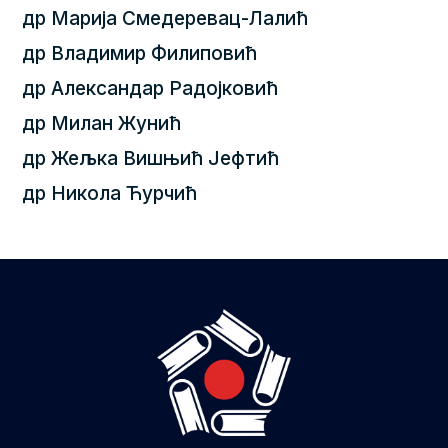
др Марија Смедеревац-Лалић
др Владимир Филиповић
др Александар Радојковић
др Милан Жунић
др Жељка Вишњић Јефтић
др Никола Ћурчић