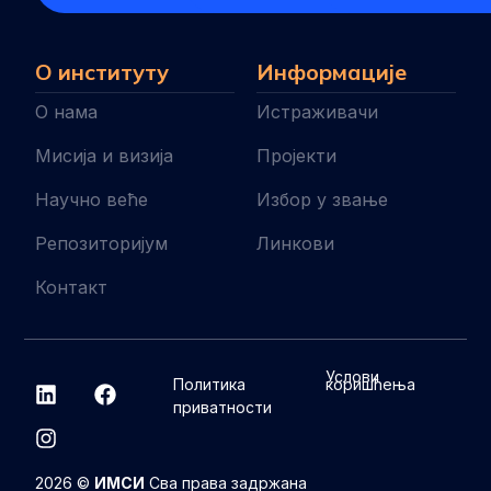
О институту
Информације
О нама
Истраживачи
Мисија и визија
Пројекти
Научно веће
Избор у звање
Репозиторијум
Линкови
Контакт
L
I
F
Услови
Политика
коришћења
i
n
a
приватности
n
s
c
k
t
e
e
a
b
d
g
o
2026 ©
ИМСИ
Сва права задржана