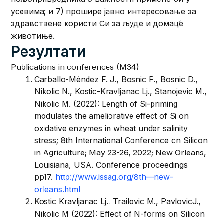
усевима; и 7) прошире јавно интересовање за
здравствене користи Си за људе и домац́е
животиње.
Резултати
Publications in conferences (M34)
Carballo-Méndez F. J., Bosnic P., Bosnic D.,
Nikolic N., Kostic-Kravljanac Lj., Stanojevic M.,
Nikolic M. (2022): Length of Si-priming
modulates the ameliorative effect of Si on
oxidative enzymes in wheat under salinity
stress; 8th International Conference on Silicon
in Agriculture; May 23-26, 2022; New Orleans,
Louisiana, USA. Conference proceedings
pp17.
http://www.issag.org/8th—new-
orleans.html
Kostic Kravljanac Lj., Trailovic M., PavlovicJ.,
Nikolic M (2022): Effect of N-forms on Silicon