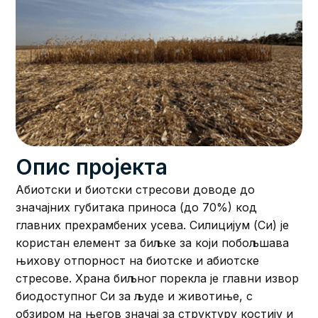
Опис пројекта
Абиотски и биотски стресови доводе до
значајних губитака приноса (до 70%) код
главних прехрамбених усева. Силицијум (Си) је
користан елемент за биљке за који побољшава
њихову отпорност на биотске и абиотске
стресове. Храна биљног порекла је главни извор
биодоступног Си за људе и животиње, с
обзиром на његов значај за структуру костију и