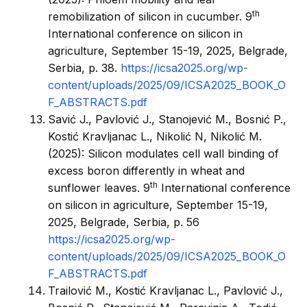
th
remobilization of silicon in cucumber. 9
International conference on silicon in
agriculture, September 15-19, 2025, Belgrade,
Serbia, p. 38.
https://icsa2025.org/wp-
content/uploads/2025/09/ICSA2025_BOOK_O
F_ABSTRACTS.pdf
Savić J., Pavlović J., Stanojević M., Bosnić P.,
Kostić Kravljanac L., Nikolić N, Nikolić M.
(2025): Silicon modulates cell wall binding of
excess boron differently in wheat and
th
sunflower leaves. 9
International conference
on silicon in agriculture, September 15-19,
2025, Belgrade, Serbia, p. 56
https://icsa2025.org/wp-
content/uploads/2025/09/ICSA2025_BOOK_O
F_ABSTRACTS.pdf
Trailović M., Kostić Kravljanac L., Pavlović J.,