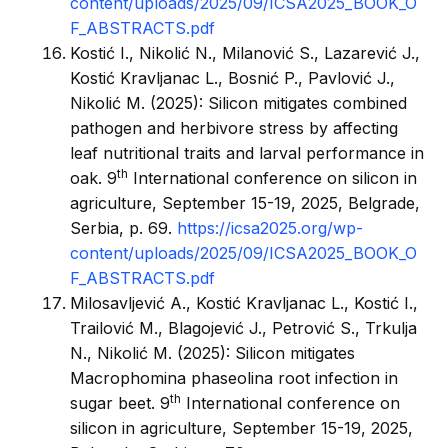
content/uploads/2025/09/ICSA2025_BOOK_O
F_ABSTRACTS.pdf
Kostić I., Nikolić N., Milanović S., Lazarević J.,
Kostić Kravljanac L., Bosnić P., Pavlović J.,
Nikolić M. (2025): Silicon mitigates combined
pathogen and herbivore stress by affecting
leaf nutritional traits and larval performance in
th
oak. 9
International conference on silicon in
agriculture, September 15-19, 2025, Belgrade,
Serbia, p. 69.
https://icsa2025.org/wp-
content/uploads/2025/09/ICSA2025_BOOK_O
F_ABSTRACTS.pdf
Milosavljević A., Kostić Kravljanac L., Kostić I.,
Trailović M., Blagojević J., Petrović S., Trkulja
N., Nikolić M. (2025): Silicon mitigates
Macrophomina phaseolina root infection in
th
sugar beet. 9
International conference on
silicon in agriculture, September 15-19, 2025,