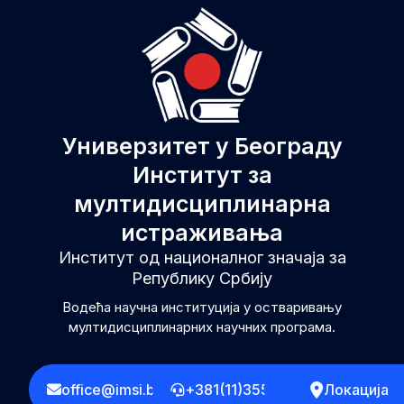
Универзитет у Београду
Институт за
мултидисциплинарна
истраживања
Институт од националног значаја за
Републику Србију
Водећа научна институција у остваривању
мултидисциплинарних научних програма.
office@imsi.bg.ac.rs
+381(11)3555258
Локација