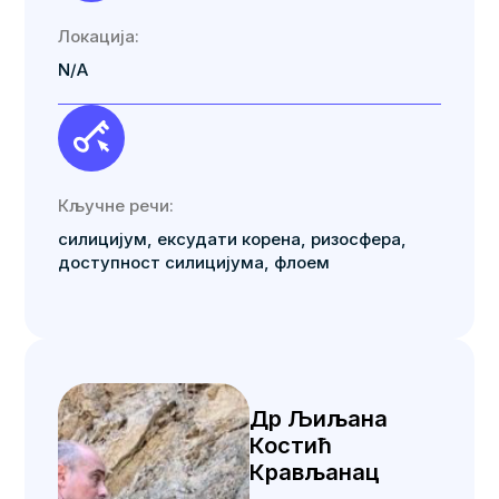
Локација:
N/A
Кључне речи:
силицијум, ексудати корена, ризосфера,
доступност силицијума, флоем
Др Љиљана
Костић
Крављанац