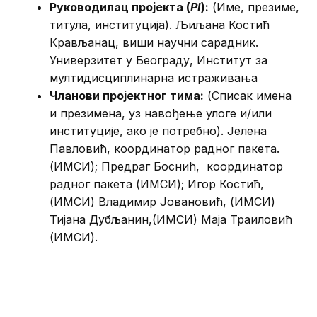
Руководилац пројекта (
PI
):
(Име, презиме,
титула, институција). Љиљана Костић
Крављанац, виши научни сарадник.
Универзитет у Београду, Институт за
мултидисциплинарна истраживања
Чланови пројектног тима:
(Списак имена
и презимена, уз навођење улоге и/или
институције, ако је потребно). Јелена
Павловић, координатор радног пакета.
(ИМСИ); Предраг Боснић, координатор
радног пакета (ИМСИ); Игор Костић,
(ИМСИ) Владимир Јовановић, (ИМСИ)
Тијана Дубљанин,(ИМСИ) Маја Траиловић
(ИМСИ).