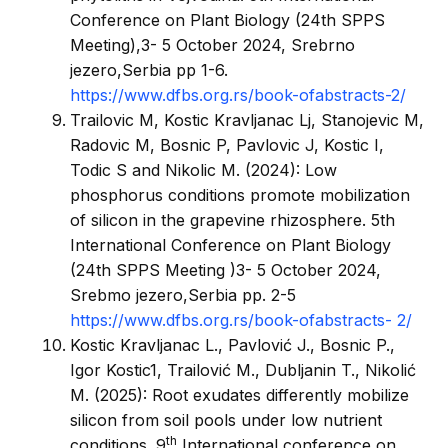
Conference on Plant Biology (24th SPPS
Meeting),3- 5 October 2024, Srebrno
jezero,Serbia pp 1-6.
https://www.dfbs.org.rs/book-ofabstracts-2/
Trailovic M, Kostic Kravljanac Lj, Stanojevic M,
Radovic M, Bosnic P, Pavlovic J, Kostic I,
Todic S and Nikolic M. (2024): Low
phosphorus conditions promote mobilization
of silicon in the grapevine rhizosphere. 5th
International Conference on Plant Biology
(24th SPPS Meeting )3- 5 October 2024,
Srebmo jezero,Serbia pp. 2-5
https://www.dfbs.org.rs/book-ofabstracts- 2/
Kostic Kravljanac L., Pavlović J., Bosnic P.,
Igor Kostic1, Trailović M., Dubljanin T., Nikolić
M. (2025): Root exudates differently mobilize
silicon from soil pools under low nutrient
th
conditions. 9
International conference on