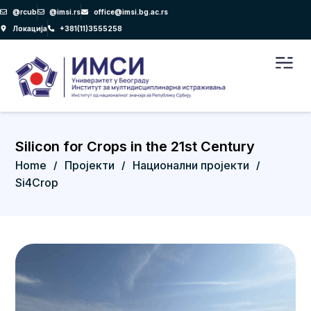
Пређи
@rcub
@imsi.rs
office@imsi.bg.ac.rs
на
Локација
+381(11)3555258
садржај
Men
Silicon for Crops in the 21st Century
Home
Пројекти
Национални пројекти
/
/
/
Si4Crop