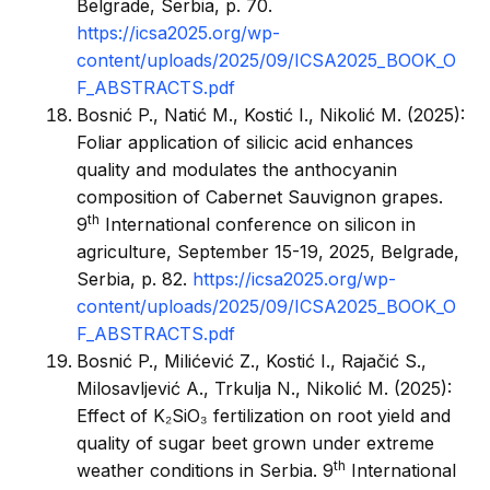
Belgrade, Serbia, p. 70.
https://icsa2025.org/wp-
content/uploads/2025/09/ICSA2025_BOOK_O
F_ABSTRACTS.pdf
Bosnić P., Natić M., Kostić I., Nikolić M. (2025):
Foliar application of silicic acid enhances
quality and modulates the anthocyanin
composition of Cabernet Sauvignon grapes.
th
9
International conference on silicon in
agriculture, September 15-19, 2025, Belgrade,
Serbia, p. 82.
https://icsa2025.org/wp-
content/uploads/2025/09/ICSA2025_BOOK_O
F_ABSTRACTS.pdf
Bosnić P., Milićević Z., Kostić I., Rajačić S.,
Milosavljević A., Trkulja N., Nikolić M. (2025):
Effect of K₂SiO₃ fertilization on root yield and
quality of sugar beet grown under extreme
th
weather conditions in Serbia. 9
International