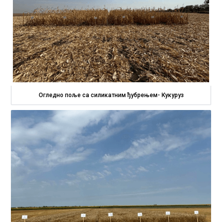
Огледно поље са силикатним ђубрењем- Кукуруз