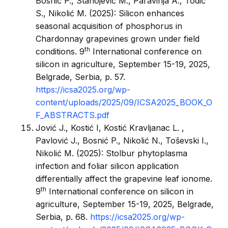
Bosnić P., Stanojević M., Paravinja A., Todić
S., Nikolić M. (2025): Silicon enhances
seasonal acquisition of phosphorus in
Chardonnay grapevines grown under field
th
conditions. 9
International conference on
silicon in agriculture, September 15-19, 2025,
Belgrade, Serbia, p. 57.
https://icsa2025.org/wp-
content/uploads/2025/09/ICSA2025_BOOK_O
F_ABSTRACTS.pdf
Jović J., Kostić I, Kostić Kravljanac L. ,
Pavlović J., Bosnić P., Nikolić N., Toševski I.,
Nikolić M. (2025): Stolbur phytoplasma
infection and foliar silicon application
differentially affect the grapevine leaf ionome.
th
9
International conference on silicon in
agriculture, September 15-19, 2025, Belgrade,
Serbia, p. 68.
https://icsa2025.org/wp-