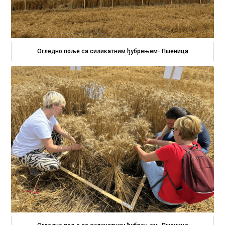
Огледно поље са силикатним ђубрењем- Пшеница