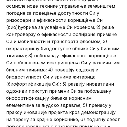
осмисле нове технике управљања земљиштем
погодне за повец́ање доступности Си у
ризосфери и ефикасности коришц́ења Си
(био)ђубрива за усвајање Си кореном; 2) реше
контроверзу о ефикасности фолијарне примене
Си и мобилности и транспорта флоемом; 3)
окарактеришу биодоступне облике Си у биљним
ткивима; 3) побољшају ефикасност коришц́ења
Си побољшањем искоришц́ења Си у различитим
биљним ткивима; 4) повец́ају садржај и
биодоступност Си у зрнима житарица
(биофортификација Си); 5) развију иновативни
одрживи приступ примени Си за побољшану
биофортификацију биљака корисним
елементима за људско здравље; 5) пренесу у
праксу иновације пројекта кроз демонстрацију
на терену за крајње кориснике; 6) подигну свест
пољопривредника о важности примене Си у