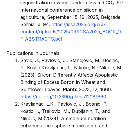
th
sequestration in wheat under elevated CO₂. 9
International conference on silicon in
agriculture, September 15-19, 2025, Belgrade,
Serbia, p. 94.
https://icsa2025.org/wp-
content/uploads/2025/09/ICSA2025_BOOK_O
F_ABSTRACTS.pdf
Publications in Journals:
Savic, J.; Pavlovic, J.; Stanojevic, M.; Bosnic,
P.; Kostic Kravljanac, L.; Nikolic, N.; Nikolic, M.
(2023): Silicon Differently Affects Apoplastic
Binding of Excess Boron in Wheat and
Sunflower Leaves.
Plants
2023, 12, 1660.
https://doi.org/10.3390/plants12081660
Kravljanac, L.K., Pavlovic, J., Bosnic, P.,
Kostic, I., Trailovic, M., Dubljanin, T., and
Nikolic, M.(2024): Ammonium nutrition
enhances rhizosphere mobilization and