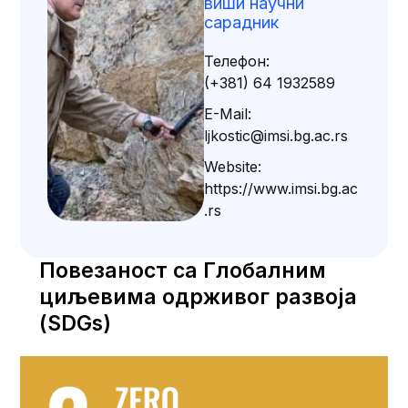
виши научни
сарадник
Телефон:
(+381) 64 1932589
E-Mail:
ljkostic@imsi.bg.ac.rs
Website:
https://www.imsi.bg.ac
.rs
Повезаност са Глобалним
циљевима одрживог развоја
(SDGs)