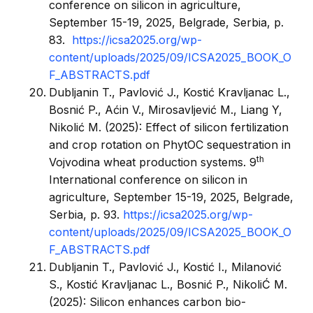
conference on silicon in agriculture,
September 15-19, 2025, Belgrade, Serbia, p.
83.
https://icsa2025.org/wp-
content/uploads/2025/09/ICSA2025_BOOK_O
F_ABSTRACTS.pdf
Dubljanin T., Pavlović J., Kostić Kravljanac L.,
Bosnić P., Aćin V., Mirosavljević M., Liang Y,
Nikolić M. (2025): Effect of silicon fertilization
and crop rotation on PhytOC sequestration in
th
Vojvodina wheat production systems. 9
International conference on silicon in
agriculture, September 15-19, 2025, Belgrade,
Serbia, p. 93.
https://icsa2025.org/wp-
content/uploads/2025/09/ICSA2025_BOOK_O
F_ABSTRACTS.pdf
Dubljanin T., Pavlović J., Kostić I., Milanović
S., Kostić Kravljanac L., Bosnić P., NikoliĆ M.
(2025): Silicon enhances carbon bio-