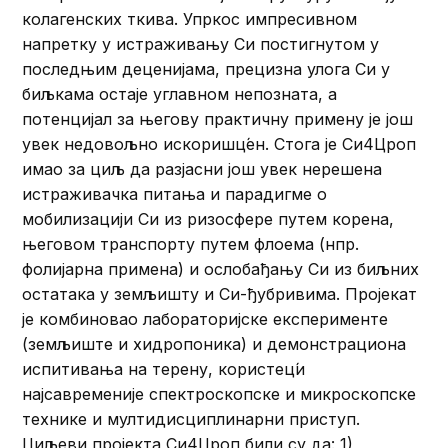
колагенских ткива. Упркос импресивном
напретку у истраживању Си постигнутом у
последњим деценијама, прецизна улога Си у
биљкама остаје углавном непозната, а
потенцијал за његову практичну примену је још
увек недовољно искоришц́ен. Стога је Си4Цроп
имао за циљ да разјасни још увек нерешена
истраживачка питања и парадигме о
мобилизацији Си из ризосфере путем корена,
његовом транспорту путем флоема (нпр.
фолијарна примена) и ослобађању Си из биљних
остатака у земљишту и Си-ђубривима. Пројекат
је комбиновао лабораторијске експерименте
(земљиште и хидропоника) и демонстрациона
испитивања на терену, користец́и
најсавременије спектроскопске и микроскопске
технике и мултидисциплинарни приступ.
Циљеви пројекта Си4Цроп били су да: 1)