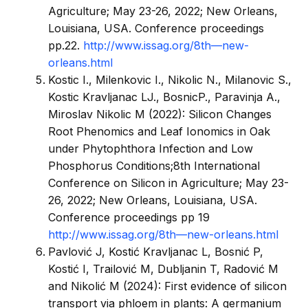
Agriculture; May 23-26, 2022; New Orleans,
Louisiana, USA. Conference proceedings
pp.22.
http://www.issag.org/8th—new-
orleans.html
Kostic I., Milenkovic I., Nikolic N., Milanovic S.,
Kostic Kravljanac LJ., BosnicP., Paravinja A.,
Miroslav Nikolic M (2022): Silicon Changes
Root Phenomics and Leaf Ionomics in Oak
under Phytophthora Infection and Low
Phosphorus Conditions;8th International
Conference on Silicon in Agriculture; May 23-
26, 2022; New Orleans, Louisiana, USA.
Conference proceedings pp 19
http://www.issag.org/8th—new-orleans.html
Pavlović J, Kostić Kravljanac L, Bosnić P,
Kostić I, Trailović M, Dubljanin T, Radović M
and Nikolić M (2024): First evidence of silicon
transport via phloem in plants: A germanium