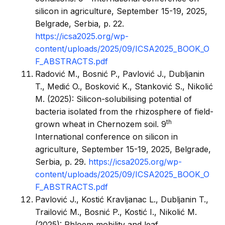
silicon in agriculture, September 15-19, 2025,
Belgrade, Serbia, p. 22.
https://icsa2025.org/wp-
content/uploads/2025/09/ICSA2025_BOOK_O
F_ABSTRACTS.pdf
Radović M., Bosnić P., Pavlović J., Dubljanin
T., Medić O., Bosković K., Stanković S., Nikolić
M. (2025): Silicon-solubilising potential of
bacteria isolated from the rhizosphere of field-
th
grown wheat in Chernozem soil. 9
International conference on silicon in
agriculture, September 15-19, 2025, Belgrade,
Serbia, p. 29.
https://icsa2025.org/wp-
content/uploads/2025/09/ICSA2025_BOOK_O
F_ABSTRACTS.pdf
Pavlović J., Kostić Kravljanac L., Dubljanin T.,
Trailović M., Bosnić P., Kostić I., Nikolić M.
(2025): Phloem mobility and leaf