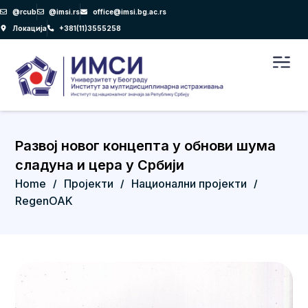
Пређи
@rcub
@imsi.rs
office@imsi.bg.ac.rs
на
Локација
+381(11)3555258
садржај
Men
Развој новог концепта у обнови шума
сладуна и цера у Србији
Home
Пројекти
Национални пројекти
/
/
/
RegenOAK