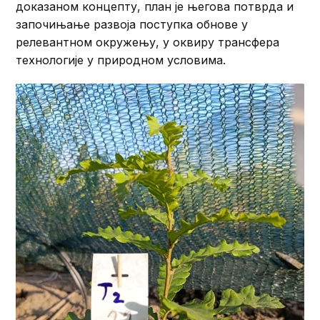
доказаном концепту, план је његова потврда и
започињање развоја поступка обнове у
релевантном окружењу, у оквиру трансфера
технологије у природном условима.