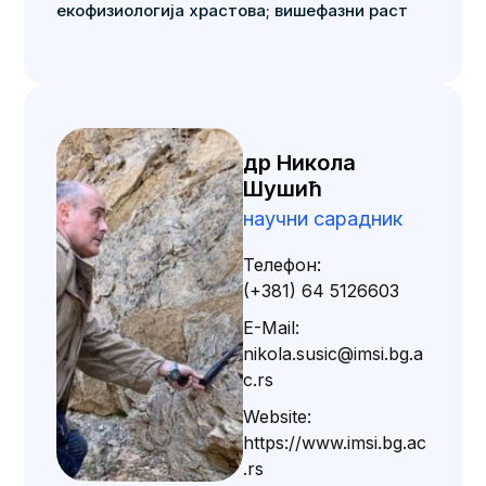
екофизиологија храстова; вишефазни раст
др Никола
Шушић
научни сарадник
Телефон:
(+381) 64 5126603
E-Mail:
nikola.susic@imsi.bg.a
c.rs
Website:
https://www.imsi.bg.ac
.rs