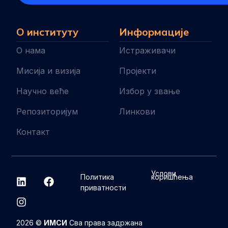
О институту
Информације
О нама
Истраживачи
Мисија и визија
Пројекти
Научно веће
Избор у звање
Репозиторијум
Линкови
Контакт
L
I
F
Услови
Политика
коришћења
i
n
a
приватности
n
s
c
k
t
e
e
a
b
d
g
o
2026 ©
ИМСИ
Сва права задржана