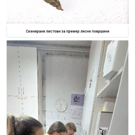
Скенирани листови за премер лисне површине