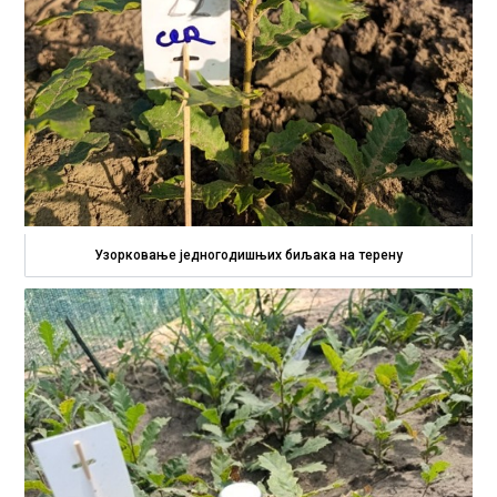
Узорковање једногодишњих биљака на терену