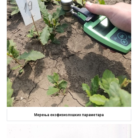
Мерења екофизиолошких параметара