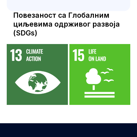
Повезаност са Глобалним
циљевима одрживог развоја
(SDGs)