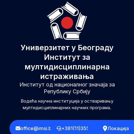
Универзитет у Београду
Институт за
мултидисциплинарна
истраживања
Институт од националног значаја за
Републику Србију
Водећа научна институција у остваривању
мултидисциплинарних научних програма.
office@imsi.bg.ac.rs
+381(11)3555258
Локација