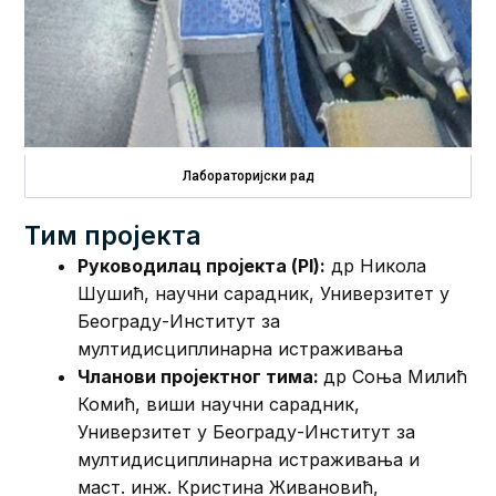
Лабораторијски рад
Тим пројекта
Руководилац пројекта (PI):
др Никола
Шушић, научни сарадник, Универзитет у
Београду-Институт за
мултидисциплинарна истраживања
Чланови пројектног тима:
др Соња Милић
Комић, виши научни сарадник,
Универзитет у Београду-Институт за
мултидисциплинарна истраживања и
маст. инж. Кристина Живановић,