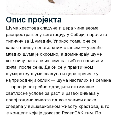
Опис пројекта
Шуме храстова сладуна и цера чине веома
распрострањену вегетацију у Србији, нарочито
типичну за Шумадију. Упркос томе, оне се
карактеришу неповољним стањем — учешће
младих шума је скромно, а доминирају шуме
које нису настале из семена, већ из пањева и
жила, после сеча. Да би се у практичном
шумарству шуме сладуна и цера превеле у
најприроднији облик — шума насталих из семена
— прво је потребно одредити оптималне
светлосне услове за раст и развој биљака у
првој години живота од које зависи свака
следећа у вишевековном животу храстова, што
је концепт који је доказао RegenOAK тим. По