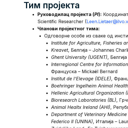
Тим пројекта
Руководилац пројекта (
PI
):
Координато
Scientific Researcher (
Leen.Lietaer@ilvo.
Чланови пројектног тима:
Одговорне особе из сваке од инсти
Institute for Agriculture, Fisheries
Kreavet
, Белгија – Johannes Charl
Ghent University (UGENT)
, Белгија
Interregional Centre for Informati
Француска
–
Mickaël Bernard
Institut de l’Elevage (IDELE)
, Франц
Boehringer Ingelheim Animal Health
Hellenic Agricultural Organization
Bioresearch Laboratories (BL)
, Грч
Animal Healtх Ireland (AHI)
, Репуб
Department of Veterinary Medicine
Federico II (UNINA)
, Италија – Laur