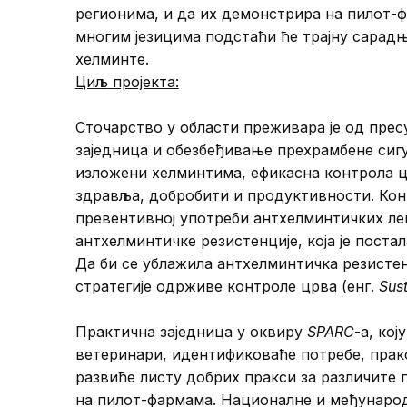
регионима, и да их демонстрира на пилот-
многим језицима подстаћи ће трајну сарадњ
хелминте.
Циљ
пројекта:
Сточарство у области преживара је од прес
заједница и обезбеђивање прехрамбене сиг
изложени хелминтима, ефикасна контрола 
здравља, добробити и продуктивности. Конт
превентивној употреби антхелминтичких лек
антхелминтичке резистенције, која је поста
Да би се ублажила антхелминтичка резистен
стратегије одрживе контроле црва (енг.
Sus
Практична заједница у оквиру
SPARC
-а, ко
ветеринари, идентификоваће потребе, пракс
развиће листу добрих пракси за различите 
на пилот-фармама. Националне и међунаро