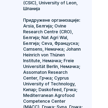
(CSIC), University of Leon,
Шпанија
Придружене организације:
Arsia, Белгија; Ovine
Research Centre (CRO),
Белгија; Nat Agri Wal,
Белгија; Ceva, Француска;
Camsens, Немачка; Johann
Heinrich von Thünen
Institute, Немачка; Freie
Universität Berlin, Немачка;
Assomaton Research
Center, Грчка; Cyprus
University of Technology,
Кипар; Daskofeed, Грчка;
Mediterranean Agrofood
Competence Center
(MACC), Грчка; Sypa, Грчка;