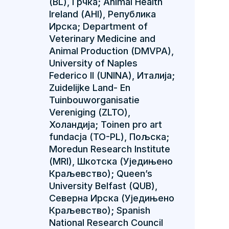
(BL), Грчка; Animal Health
Ireland (AHI), Република
Ирска; Department of
Veterinary Medicine and
Animal Production (DMVPA),
University of Naples
Federico II (UNINA), Италија;
Zuidelijke Land- En
Tuinbouworganisatie
Vereniging (ZLTO),
Холандија; Toinen pro art
fundacja (TO-PL), Пољска;
Moredun Research Institute
(MRI), Шкотска (Уједињено
Краљевство); Queen’s
University Belfast (QUB),
Северна Ирска (Уједињено
Краљевство); Spanish
National Research Council