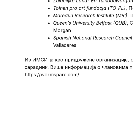
Zuidelijke Land- En Tuinbouworgani
Toinen pro art fundacja (TO-PL)
, 
Moredun Research Institute (MRI)
, 
Queen’s University Belfast (QUB)
, 
Morgan
Spanish National Research Council 
Valladares
Из ИМСИ-ја као придружене организације, 
сарадник. Више информација о члановима пр
https://wormsparc.com/