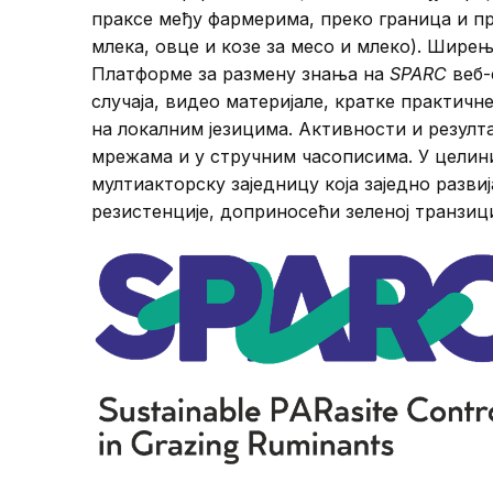
праксе међу фармерима, преко граница и п
млека, овце и козе за месо и млеко). Шире
Платформе за размену знања на
SPARC
веб-
случаја, видео материјале, кратке практич
на локалним језицима. Активности и резул
мрежама и у стручним часописима. У целин
мултиакторску заједницу која заједно разв
резистенције, доприносећи зеленој транзи