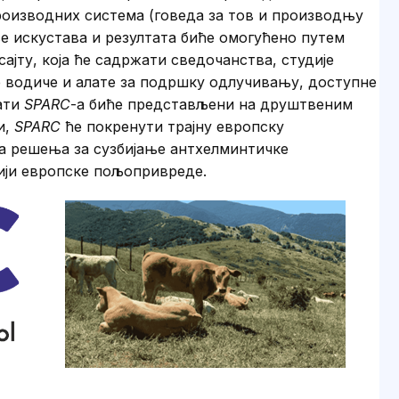
роизводних система (говеда за тов и производњу
ње искустава и резултата биће омогућено путем
сајту, која ће садржати сведочанства, студије
не водиче и алате за подршку одлучивању, доступне
тати
SPARC
-а биће представљени на друштвеним
и,
SPARC
ће покренути трајну европску
ија решења за сузбијање антхелминтичке
цији европске пољопривреде.