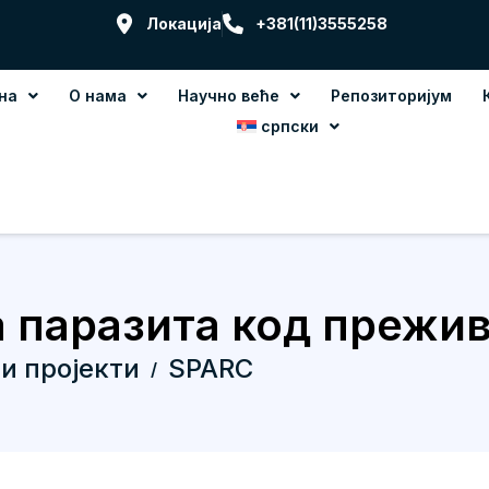
Локација
+381(11)3555258
на
О нама
Научно веће
Репозиторијум
српски
 паразита код прежив
и пројекти
SPARC
/