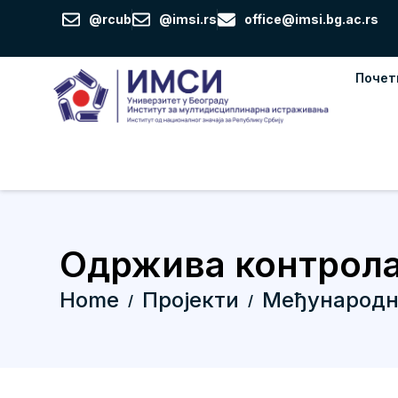
Пређи
@rcub
@imsi.rs
office@imsi.bg.ac.rs
на
садржај
Почет
Одржива контрола
Home
Пројекти
Међународн
/
/