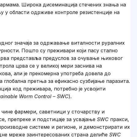
фармама. Широка дисеминација стечених знања на
у у области одрживе контроле резистенције на
удног значаја за одржавање виталности руралних
урности. Пошто су преживари који пасу стално
црва представља предуслов за очување њиховог
рола црва се у великој мери заснива на
ова, али је прекомерна употреба довела до
ла глобална претња за ефикасно сузбијање паразита.
ција код преживара, потребно је усвојити
tainable Worm Control – SWC
).
ју чине фармери, саветници у сточарству и
е, препреке и подстицаје за усвајање
SWC
пракси,
производне системе и регионе, и демонстрирати их
дне мреже заинтересованих страна делиће
SWC