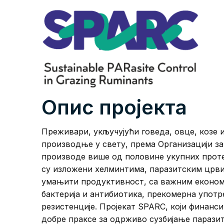
Опис пројекта
Преживари, укључујући говеда, овце, козе 
производње у свету, према Организацији з
производе више од половине укупних проте
су изложени хелминтима, паразитским црвим
умањити продуктивност, са важним економ
бактерија и антибиотика, прекомерна употр
резистенције. Пројекат SPARC, који финанси
добре праксе за одрживо сузбијање парази