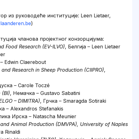
р из руководеће институције: Leen Lietaer,
vlaanderen.be
)
туција чланова пројектног конзорцијума:
 and Food Research (EV-ILVO)
, Белгија – Leen Lietaer
ier
 – Edwin Claerebout
on and Research in Sheep Production (CIIPRO)
,
уска – Carole Toczé
 (BI)
, Немачка – Gustavo Sabatini
 (ELGO – DIMITRA)
, Грчка – Smaragda Sotiraki
ка – Alexandros Stefanakis
лика Ирска – Natascha Meunier
 and Animal Production (DMVPA), University of Naples
a Rinaldi