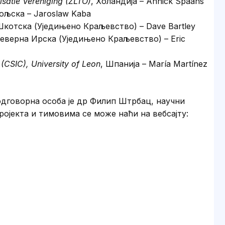
satie Vereniging (ZLTO)
, Холандија – Annick Spaans
Пољска – Jaroslaw Kaba
Шкотска (Уједињено Краљевство) – Dave Bartley
Северна Ирска (Уједињено Краљевство) – Eric
(CSIC), University of Leon
, Шпанија – María Martínez
одговорна особа је др Филип Штрбац, научни
ојекта и тимовима се може наћи на вебсајту: