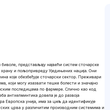
и биволе, представљају највећи систем сточарске
а храну и пољопривреду Уједињених нација. Они
ина које обезбеђује сточарски сектор. Преживари
а, који могу изазвати тешке болести и значајно
ским последицама по фармере. Слично као код
еба антхелминтика довела је до развоја
ра Европска унија, има за циљ да идентификује
тских црва у различитим производним системима и