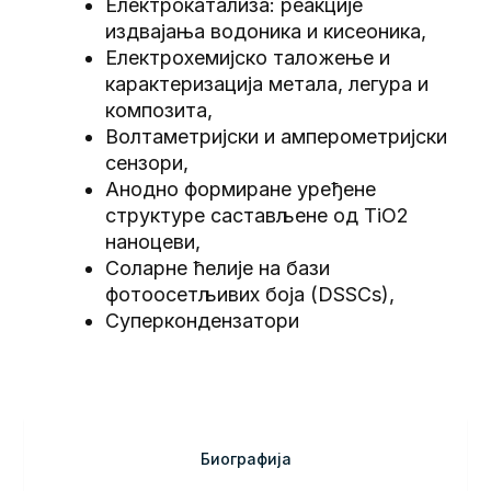
Електрокатализа: реакције
издвајања водоника и кисеоника,
Електрохемијско таложење и
карактеризација метала, легура и
композита,
Волтаметријски и амперометријски
сензори,
Анодно формиране уређене
структуре састављене од TiO2
наноцеви,
Соларне ћелије на бази
фотоосетљивих боја (DSSCs),
Суперкондензатори
Биографија