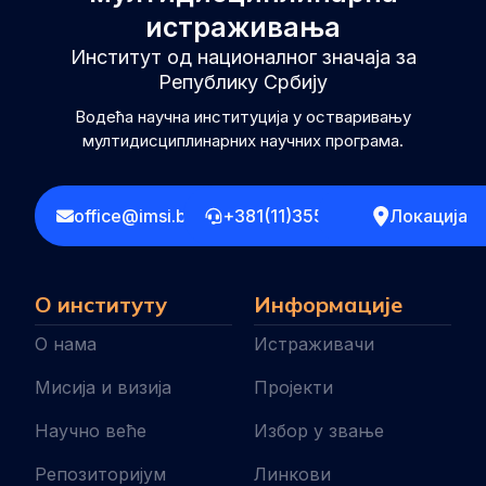
истраживања
Институт од националног значаја за
Републику Србију
Водећа научна институција у остваривању
мултидисциплинарних научних програма.
office@imsi.bg.ac.rs
+381(11)3555258
Локација
О институту
Информације
О нама
Истраживачи
Мисија и визија
Пројекти
Научно веће
Избор у звање
Репозиторијум
Линкови