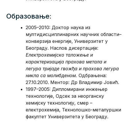
Образовање:
2005–2010: Доктор наука из
мултидисциплинарних научних области–
конверзија енергије, Универзитет у
Београду. Наслов дисертације:
Електрохемијско таложење и
карактеризација прахова метала и
легура тријаде гвожђа и прахова легура
никла са молибденом.
Одбрањена:
27.10.2010. Ментор: Др Владимир Јовић.
1997–2005: Дипломирани инжењер
технологије, Одсек за неорганску
хемијску технологију, смер –
електрохемија, Технолошко-металуршки
факултет Универзитета у Београду.