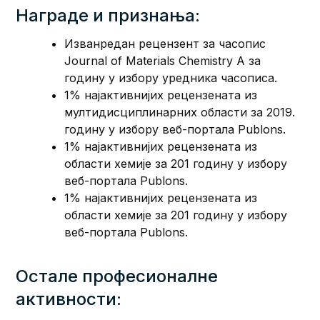
Награде и признања:
Изванредан рецензент за часопис
Journal of Materials Chemistry A за
годину у избору уредника часописа.
1% најактивнијих рецензената из
мултидисциплинарних области за 2019.
годину у избору веб-портала Publons.
1% најактивнијих рецензената из
области хемије за 201 годину у избору
веб-портала Publons.
1% најактивнијих рецензената из
области хемије за 201 годину у избору
веб-портала Publons.
Oстале професионалне
активности: