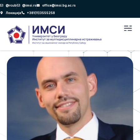
Пређи
@rcub
@imsi.rs
office@imsi.bg.ac.rs
на
Локација
+381(11)3555258
садржај
Men