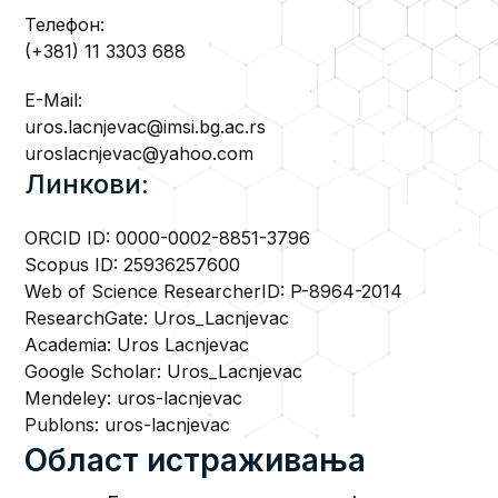
Телефон:
(+381) 11 3303 688
E-Mail:
uros.lacnjevac@imsi.bg.ac.rs
uroslacnjevac@yahoo.com
Линкови:
ORCID ID:
0000-0002-8851-3796
Scopus ID:
25936257600
Web of Science ResearcherID:
P-8964-2014
ResearchGate:
Uros_Lacnjevac
Academia:
Uros Lacnjevac
Google Scholar:
Uros_Lacnjevac
Mendeley:
uros-lacnjevac
Publons:
uros-lacnjevac
Област истраживања