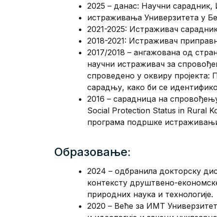
2025 – данас: Научни сарадник
истраживања Универзитета у Бе
2021-2025: Истраживач сарадни
2018-2021: Истраживач приправ
2017/2018 – ангажована од стр
научни истраживач за спровође
спроведено у оквиру пројекта: 
сарадњу, како би се идентифик
2016 – сарадница на спровођењу 
Social Protection Status in Rura
програма подршке истраживањим
Образовање:
2024 – одбранила докторску дис
контексту друштвено-економске
природних наука и технологије.
2020 – Веће за ИМТ Универзитет