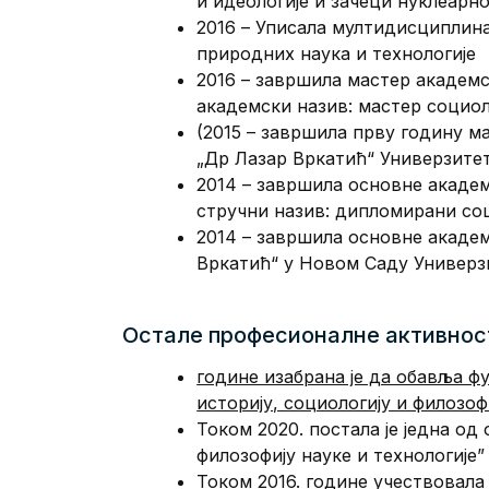
и идеологије и зачеци нуклеарн
2016 – Уписала мултидисциплина
природних наука и технологије
2016 – завршила мастер академс
академски назив: мастер социол
(2015 – завршила прву годину м
„Др Лазар Вркатић“ Универзитет
2014 – завршила основне академ
стручни назив: дипломирани со
2014 – завршила основне академ
Вркатић“ у Новом Саду Универзи
Остале професионалне активнос
године изабрана је да обавља 
историју, социологију и филозоф
Током 2020. постала је једна о
филозофију науке и технологије”
Током 2016. годинe учествовала 