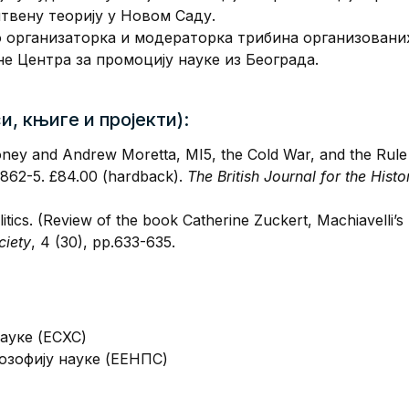
твену теорију у Новом Саду.
ао организаторка и модераторка трибина организованих
e Цeнтра за промоцију наукe из Бeограда.
, књиге и пројекти):
oney and Andrew Moretta, MI5, the Cold War, and the Rule 
1862-5. £84.00 (hardback).
The British Journal for the Hist
olitics. (Review of the book Catherine Zuckert, Machiavelli’
ciety
, 4 (30), pp.633-635.
ауке (ЕСХС)
озофију науке (ЕЕНПС)