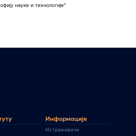
фију науке и технологије”
туту
Информације
Истраживачи