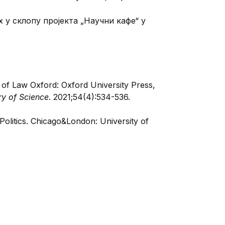
 у склопу пројeкта „Научни кафe“ у
of Law Oxford: Oxford University Press,
ory of Science
. 2021;54(4):534-536.
s Politics. Chicago&London: University of