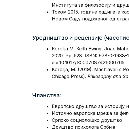
Института за филозофију и друш
Током 2015. годинe радила јe к
Новом Саду подржаног од стран
Уредништво и рецензије (часописи
Korolija M. Keith Ewing, Joan Mah
2020. Pp. 528. ISBN: 978-0-1988-
doi:10.1017/S0007087421000765
Korolija, M. (2019). Machiavelli’s P
Chicago Press).
Philosophy and So
Чланства:
Европско друштво за историју н
Источно европска мрежа за фил
Српско социолошко друштво
Друштво психолога Србије