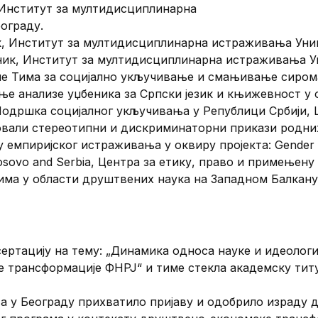
, Институт за мултидисциплинарна
ограду.
к, Институт за мултидисциплинарна истраживања Унив
ник, Институт за мултидисциплинарна истраживања Ун
ане Тима за социјално укључивање и смањивање сиром
ње анализе уџбеника за Српски језик и књижевност у
Подршка социјалног укључивања у Републици Србији, Ш
овали стереотипни и дискриминаторни прикази родни
емпиријског истраживања у оквиру пројекта: Gender that
l Kosovo and Serbia, Центра за етику, право и примење
а у области друштвених наука на Западном Балкану (
ертацију на тему: „Динамика односа науке и идеологи
 трансформације ФНРЈ“ и тиме стекла академску титу
а у Београду прихватило пријаву и одобрило израду 