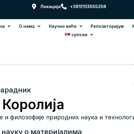
Локација
+381(11)3555258
на
О нама
Научно веће
Репозиторијум
српски
сарадник
 Королија
е и филозофије природних наука и технолог
 науку о материјалима