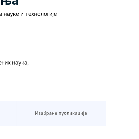
ања
а науке и технологије
них наука,
Изабране публикације