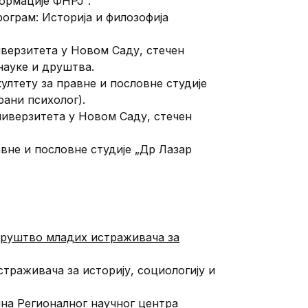
ормације ФНРЈ“.
рограм: Историја и филозофија
иверзитета у Новом Саду, стечен
науке и друштва.
ултету за правне и пословне студије
рани психолог).
ниверзитета у Новом Саду, стечен
вне и пословне студије „Др Лазар
 Друштво младих истраживача за
траживача за историју, социологију и
бина Рeгионалног научног цeнтра