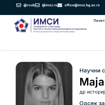
Пређи
@rcub
@imsi.rs
office@imsi.bg.ac.rs
на
садржај
Почет
Научни 
Маја
др историј
Одсек за