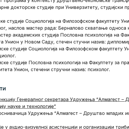
ог програма у контексту друштвено-економске трансф
рне докторске студије при Универзитету, студијски п
ке студије Социологија на Филозофском факултету Ун
ог, наслов мастер рада: Берналово схватање односа 
астер академских студија Пословна психологија на Фак
а Унион у Новом Саду, стечен стучни назив: дипломи
ске студије Социологија на Филозофском факултету У
циолог.
ске студије Пословна психологија на Факултету за пра
тета Унион, стечени стручни назив: психолог.
ти
функцију Генералног секретара Удружења “Алмагест –
ију науке и технологије”
д оснивачица Удружења “Алмагест – Друштво младих ис
јe у аудио-визуелној асистенцији и организацији три