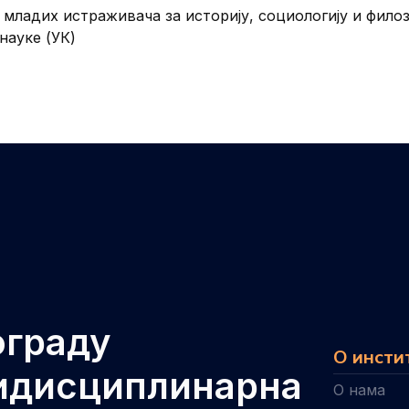
ладих истраживача за историју, социологију и филозо
науке (УК)
ограду
О инсти
тидисциплинарна
О нама