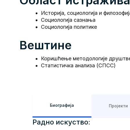
Област истражив
Историја, социологија и филозофиј
Социологија сазнања
Социологија политике
Вештине
Коришћење методологије друштве
Статистичка анализа (СПСС)
Биографија
Пројекти
Радно искуство: