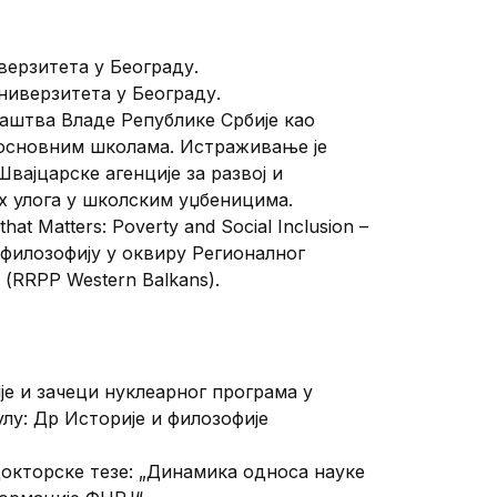
ерзитета у Београду.
иверзитета у Београду.
аштва Владе Републике Србије као
 основним школама. Истраживање је
вајцарске агенције за развој и
х улога у школским уџбеницима.
 Matters: Poverty and Social Inclusion –
ну филозофију у оквиру Регионалног
RRPP Western Balkans).
је и зачеци нуклеарног програма у
лу: Др Историје и филозофије
докторске тезе: „Динамика односа науке