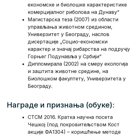
економске и биолошке карактеристике
комерцијалног риболова на Дунаву“
Магистарска теза (2007) из области
управљања животном средином,
Универзитет у Београду, наслов
дисертације „Социо-економски
карактер и значај рибарства на подручју
Горњег Подунавља у Србији“
Дипломирала (2002) на смеру екологија
и заштита животне средине, на
Биолошком факултету, Универзитета у
Београду.
Награде и признања (обуке):
СТСМ 2016. Кратка научна посета
Чешкој (под покровитељством Кост
акције ФА1304) – коришћење методе