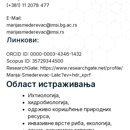
(+381) 11 2078 477
E-Mail:
marijasmederevac@imsi.bg.ac.rs
marijasmederevac@imsi.rs
Линкови:
ORCID ID:
0000-0003-4346-1432
Scopus ID:
35729344500
ResearchGate:
https://www.researchgate.net/profile/
Marija-Smederevac-Lalic?ev=hdr_xprf
Област истраживања
Ихтиологија,
хидробиологија,
одрживо коришћење природних
ресурса,
инвазивне врсте риба, екологија,