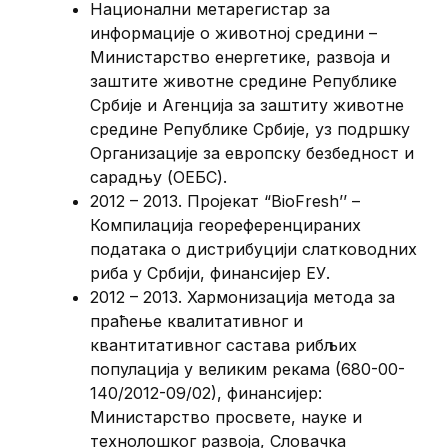
Национални метарегистар за
информације о животној средини –
Министарство енергетике, развоја и
заштите животне средине Републике
Србије и Агенција за заштиту животне
средине Републике Србије, уз подршку
Организације за европску безбедност и
сарадњу (ОЕБС).
2012 – 2013. Пројекат “BioFresh’’ –
Компилација геореференцираних
података о дистрибуцији слатководних
риба у Србији, финансијер ЕУ.
2012 – 2013. Хармонизација метода за
праћење квалитативног и
квантитативног састава рибљих
популација у великим рекама (680-00-
140/2012-09/02), финансијер:
Министарство просвете, науке и
технолошког развоја, Словачка