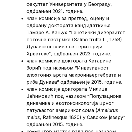
факултет Универзитета у Београду,
одбрањен 2021. године.
члан комисије за преглед, оцену и
одбрану доктората кандидаткиње
Тамаре А. Кањух ‘’Генетички диверзитет
поточне пастрмке (Salmo trutta L., 1758)
Дунавског слива на територији
Хрватске’’, одбрањен 2023. године.
члан комисије доктората Катарине
Зорић под називом “Инвазивност
алохтоних врста макроинвертебрата и
риба Дунава“ одбрањен је 2015. године.
члан комисије доктората Милице
Јаћимовић под називом “Популациона
динамика и екотоксикологија црног
патуљастог америчког сома (
Ameiurus
melas
, Rafinesque 1820) у Савском језеру“
одбрањен 2015. године.
ко-ментор мастер рада под називом