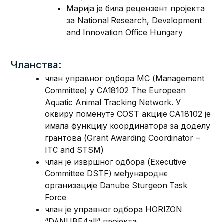
Марија је била рецензент пројекта
за National Research, Development
and Innovation Office Hungary
Чланства:
члан управног одбора МС (Management
Committee) у CA18102 The European
Aquatic Animal Tracking Network. У
оквиру поменуте COST акције СА18102 је
имала функцију координатора за доделу
грантова (Grant Awarding Coordinator –
ITC and STSM)
члан је извршног одбора (Еxecutive
Committee DSTF) међународне
организације Danube Sturgeon Task
Force
члан је управног одбора HORIZON
“DANUBE4all“ пројекта