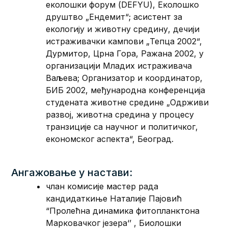
еколошки форум (DEFYU), Еколошко
друштво „Ендемит“; асистент за
екологију и животну средину, дечији
истраживачки кампови „Тепца 2002“,
Дурмитор, Црна Гора, Ражана 2002, у
организацији Младих истраживача
Ваљева; Организатор и координатор,
БИБ 2002, међународна конференција
студената животне средине „Одрживи
развој, животна средина у процесу
транзиције са научног и политичког,
економског аспекта“, Београд.
Ангажовање у настави:
члан комисије мастер рада
кандидаткиње Наталије Пајовић
“Пролећна динамика фитопланктона
Марковачког језера‘’ , Биолошки