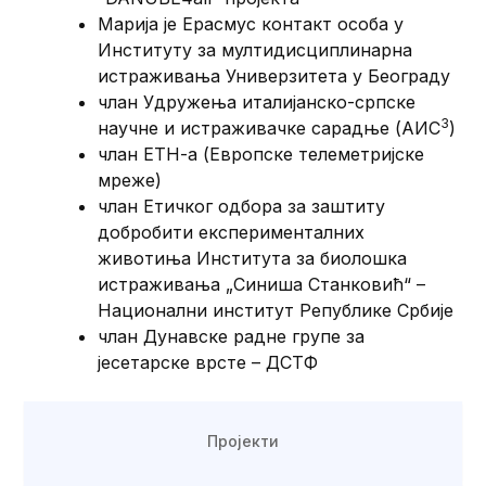
Mарија је Ерасмус контакт особа у
Институту за мултидисциплинарна
истраживања Универзитета у Београду
члан Удружења италијанско-српске
3
научне и истраживачке сарадње (АИС
)
члан ЕТН-а (Европске телеметријске
мреже)
члан Етичког одбора за заштиту
добробити експерименталних
животиња Института за биолошка
истраживања „Синиша Станковић“ –
Национални институт Републике Србије
члан Дунавске радне групе за
јесетарске врсте – ДСТФ
Пројекти