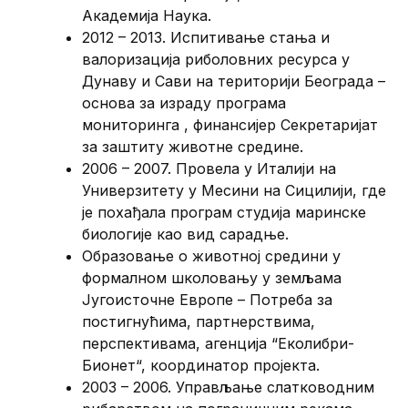
Академија Наука.
2012 – 2013. Испитивање стања и
валоризација риболовних ресурса у
Дунаву и Сави на територији Београда –
основа за израду програма
мониторинга , финансијер Секретаријат
за заштиту животне средине.
2006 – 2007. Провела у Италији на
Универзитету у Месини на Сицилији, где
је похађала програм студија маринске
биологије као вид сарадње.
Образовање о животној средини у
формалном школовању у земљама
Југоисточне Европе – Потреба за
постигнућима, партнерствима,
перспективама, агенција “Еколибри-
Бионет“, координатор пројекта.
2003 – 2006. Управљање слатководним