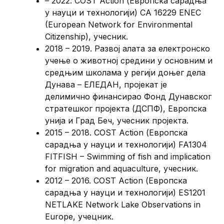
– 2022. COST Action (Европска сарадња
у науци и технологији) CA 16229 ENEC
(European Network for Environmental
Citizenship), учесник.
2018 – 2019. Развој алата за електронско
учење о животној средини у основним и
средњим школама у регији доњег дела
Дунава – ЕЛЕДАН, пројекат је
делимично финансирао Фонд Дунавског
стратешког пројекта (ДСПФ), Европска
унија и Град Беч, учесник пројекта.
2015 – 2018. COST Action (Европска
сарадња у науци и технологији) FA1304
FITFISH – Swimming of fish and implication
for migration and aquaculture, учесник.
2012 – 2016. COST Action (Европска
сарадња у науци и технологији) ES1201
NETLAKE Network Lake Observations in
Europe, учецник.