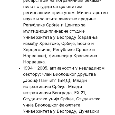
рибарством на пограничним рекама-
пилот студија са целовитим
регионалним приступом, Министарство
науке и заштите животне средине
Републике Србије и Центар за
мултидисциплинарне студије
Универзитета у Београду (сарадња
између Хрватске, Србије, Босне и
Херцеговине, Републике Српске и
Норвешке), финансијер Краљевина
Норвешка.
1994 – 2005. активности у невладином
сектору: члан Биолошког друштва
„Јосиф Панчић“ (БИД), Млади
истраживачи Србије, Млади
истраживачи Београда, ЕХ 21,
Студентска унија Србије, Студентска
унија Биолошког факултета
Универзитета у Београду, Дунавски