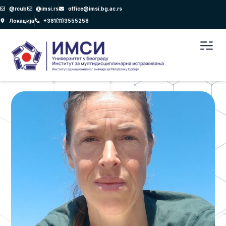
Пређи
@rcub
@imsi.rs
office@imsi.bg.ac.rs
на
Локација
+381(11)3555258
садржај
Men