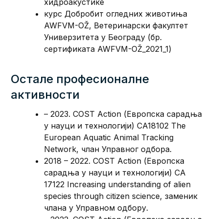
хидроакустике
курс Добробит огледних животиња
AWFVM-OŽ, Ветеринарски факултет
Универзитета у Београду (бр.
сертификата AWFVM-OŽ_2021_1)
Oстале професионалне
активности
– 2023. COST Action (Европска сарадња
у науци и технологији) CA18102 The
European Aquatic Animal Tracking
Network, члан Управног одбора.
2018 – 2022. COST Action (Европска
сарадња у науци и технологији) CA
17122 Increasing understanding of alien
species through citizen science, заменик
члана у Управном одбору.