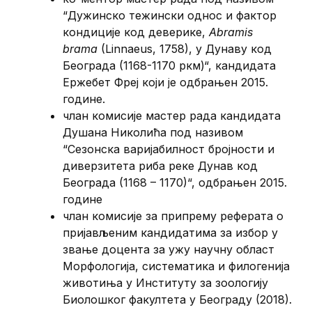
“Дужинско тежински однос и фактор
кондиције код деверике,
Abramis
brama
(Linnaeus, 1758), у Дунаву код
Београда (1168-1170 ркм)“, кандидата
Ержебет Фреј који је одбрањен 2015.
године.
члан комисије мастер рада кандидата
Душана Николића под називом
“Сезонска варијабилност бројности и
диверзитета риба реке Дунав код
Београда (1168 – 1170)“, одбрањен 2015.
године
члан комисије за припрему реферата о
пријављеним кандидатима за избор у
звање доцента за ужу научну област
Морфологија, систематика и филогенија
животиња у Институту за зоологију
Биолошког факултета у Београду (2018).