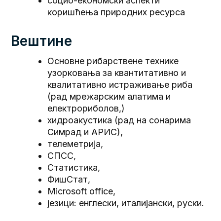
социо-економски аспекти
коришћења природних ресурса
Вештине
Основне рибарствене технике
узорковања за квантитативно и
квалитативно истраживање риба
(рад мрежарским алатима и
електрориболов,)
хидроакустика (рад на сонарима
Симрад и АРИС),
телеметрија,
СПСС,
Статистика,
ФишСтат,
Microsoft office,
језици: енглески, италијански, руски.