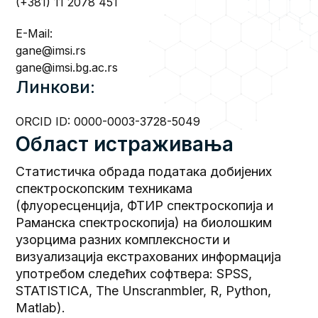
(+381) 11 2078 451
E-Mail:
gane@imsi.rs
gane@imsi.bg.ac.rs
Линкови:
ORCID ID:
0000-0003-3728-5049
Област истраживања
Статистичка обрада података добијених
спектроскопским техникама
(флуоресценција, ФТИР спектроскопија и
Раманска спектроскопија) на биолошким
узорцима разних комплексности и
визуализација екстрахованих информација
употребом следећих софтвера: SPSS,
STATISTICA, The Unscranmbler, R, Python,
Matlab).