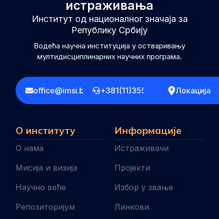
истраживања
Институт од националног значаја за
Републику Србију
Водећа научна институција у остваривању
мултидисциплинарних научних програма.
office@imsi.bg.ac.rs
+381(11)3555258
Локација
О институту
Информације
О нама
Истраживачи
Мисија и визија
Пројекти
Научно веће
Избор у звање
Репозиторијум
Линкови