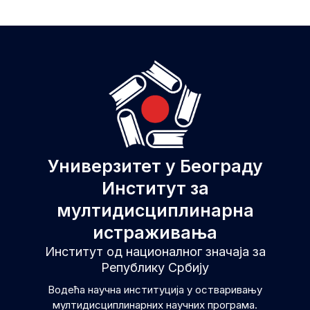
Универзитет у Београду
Институт за
мултидисциплинарна
истраживања
Институт од националног значаја за
Републику Србију
Водећа научна институција у остваривању
мултидисциплинарних научних програма.