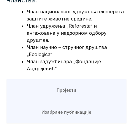
Чланства:
Члан националног удружења експерата
заштите животне средине.
Члан удружења „Reforesta“ и
ангажована у надзорном одбору
друштва.
Члан научно – стручног друштва
„Еcologica“
Члан задужбинара „Фондације
Андрејевић“.
Пројекти
Изабране публикације