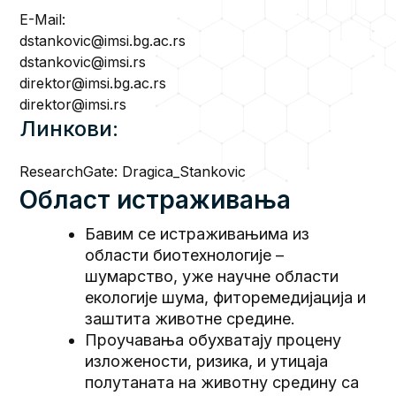
E-Mail:
dstankovic@imsi.bg.ac.rs
dstankovic@imsi.rs
direktor@imsi.bg.ac.rs
direktor@imsi.rs
Линкови:
ResearchGate:
Dragica_Stankovic
Област истраживања
Бавим се истраживањима из
области биотехнологијe –
шумарство, уже научне области
екологије шума, фиторемедијација и
заштита животне средине.
Проучавања обухватају процену
изложености, ризика, и утицаја
полутаната на животну средину са