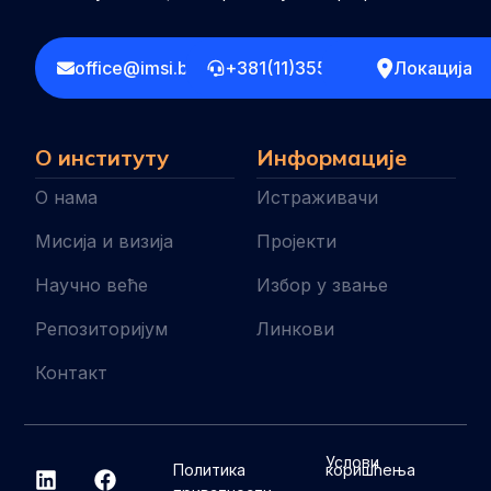
office@imsi.bg.ac.rs
+381(11)3555258
Локација
О институту
Информације
О нама
Истраживачи
Мисија и визија
Пројекти
Научно веће
Избор у звање
Репозиторијум
Линкови
Контакт
L
I
F
Услови
Политика
коришћења
i
n
a