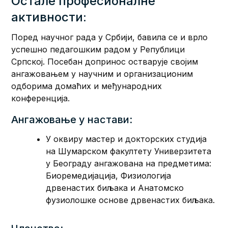
Остале професионалне
активности:
Поред научног рада у Србији, бавила се и врло
успешно педагошким радом у Републици
Српској. Посебан допринос остварује својим
ангажовањем у научним и организационим
одборима домаћих и међународних
конференција.
Ангажовање у настави:
У оквиру мастер и докторских студија
на Шумарском факултету Универзитета
у Београду ангажована на предметима:
Биоремедијација, Физиологија
дрвенастих биљака и Анатомско
фузиолошке основе дрвенастих биљака.