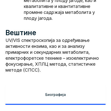
метаболита у плоду јагоде, као и
квалитативне и квантитативне
промене садржаја метаболита у
плоду јагода.
Вештине
UV/VIS спектроскопија за одређивање
активности ензима, као и за анализу
примарних и секундарних метаболита,
електрофоретске технике – изоелектрично
фокусирање, ХПЛЦ метода, статистичке
методе (СПСС).
Биографија