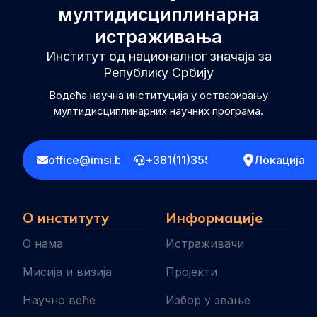
мултидисциплинарна
истраживања
Институт од националног значаја за
Републику Србију
Водећа научна институција у остваривању
мултидисциплинарних научних програма.
office@imsi.bg.ac.rs
+381(11)3555258
Локација
О институту
Информације
О нама
Истраживачи
Мисија и визија
Пројекти
Научно веће
Избор у звање