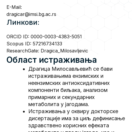
E-Mail:
dragicar@imsi.bg.ac.rs
Линкови:
ORCID ID:
0000-0003-4383-5051
Scopus ID:
57216734133
ResearchGate:
Dragica_Milosavljevic
Област истраживања
Драгица Милосављевић се бави
истраживањима ензимских и
неензимских антиоксидативних
компоненти биљака, анализом
примарних и секундарних
метаболита у јагодама.
Истраживања у оквиру докторске
дисертације има за циљ дефинисање
здравствено корисних ефеката