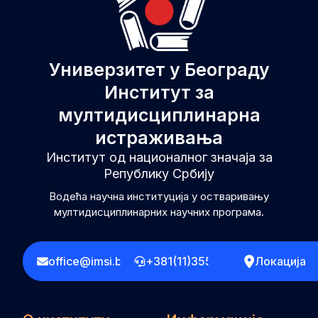
Универзитет у Београду
Институт за
мултидисциплинарна
истраживања
Институт од националног значаја за
Републику Србију
Водећа научна институција у остваривању
мултидисциплинарних научних програма.
office@imsi.bg.ac.rs
+381(11)3555258
Локација