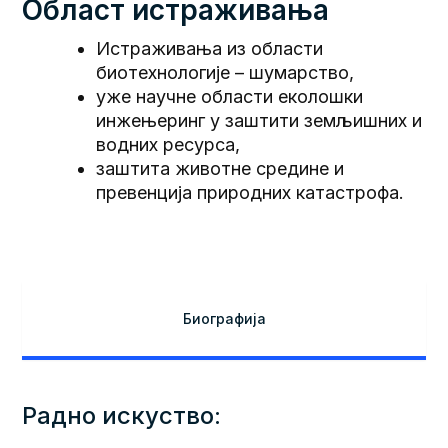
Област истраживања
Истраживања из области
биотехнологијe – шумарство,
уже научне области еколошки
инжењеринг у заштити земљишних и
водних ресурса,
заштита животне средине и
превенција природних катастрофа.
Биографија
Радно искуство: