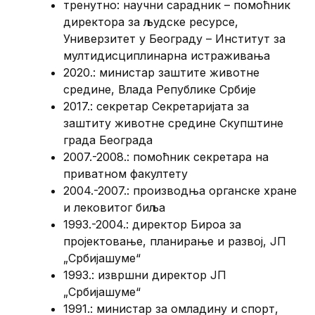
тренутно: научни сарадник – помоћник
директора за људске ресурсе,
Универзитет у Београду – Институт за
мултидисциплинарна истраживања
2020.: министар заштите животне
средине, Влада Републике Србије
2017.: секретар Секретаријата за
заштиту животне средине Скупштине
града Београда
2007.-2008.: помоћник секретара на
приватном факултету
2004.-2007.: производња органске хране
и лековитог биља
1993.-2004.: директор Бироа за
пројектовање, планирање и развој, ЈП
„Србијашуме“
1993.: извршни директор ЈП
„Србијашуме“
1991.: министар за омладину и спорт,