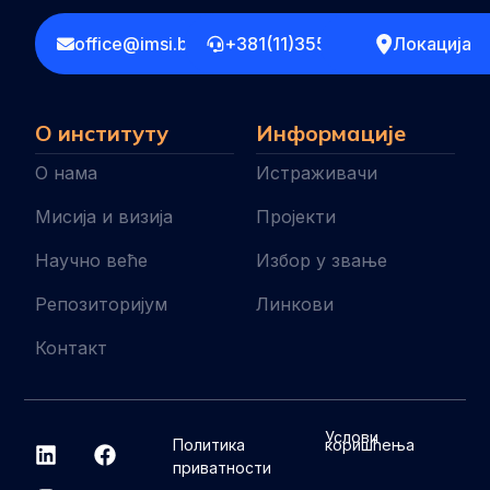
office@imsi.bg.ac.rs
+381(11)3555258
Локација
О институту
Информације
О нама
Истраживачи
Мисија и визија
Пројекти
Научно веће
Избор у звање
Репозиторијум
Линкови
Контакт
L
I
F
Услови
Политика
коришћења
i
n
a
приватности
n
s
c