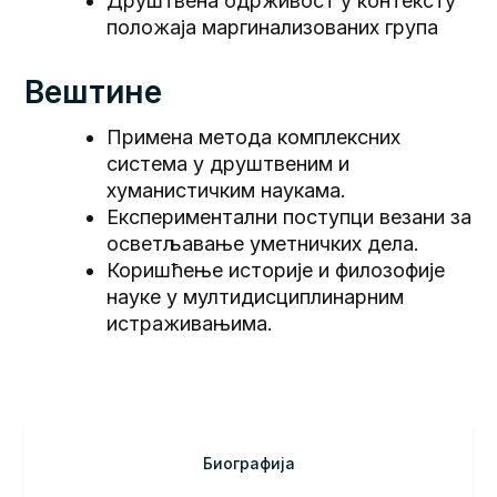
Друштвена одрживост у контексту
положаја маргинализованих група
Вештине
Примена метода комплексних
система у друштвеним и
хуманистичким наукама.
Експериментални поступци везани за
осветљавање уметничких дела.
Коришћење историје и филозофије
науке у мултидисциплинарним
истраживањима.
Биографија