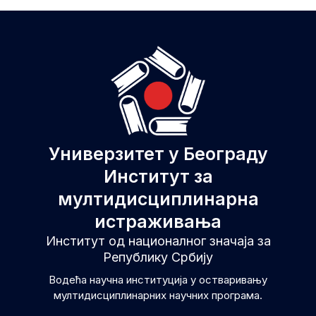
Универзитет у Београду
Институт за
мултидисциплинарна
истраживања
Институт од националног значаја за
Републику Србију
Водећа научна институција у остваривању
мултидисциплинарних научних програма.