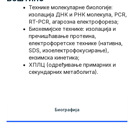
Технике молекуларне биологије:
изолација ДНК и РНК молекула, PCR,
RT-PCR, агарозна електрофореза;
Биохемијске технике: изолација и
пречишћавање протеина,
електрофоретске технике (нативна,
SDS, изоелектрофокусирање),
ензимска кинетика;
ХПЛЦ (одређивање примарних и
секундарних метаболита).
Биографија