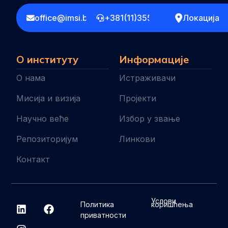
office@imsi.bg.ac.rs
+381(11)3555258
Локација
О институту
Информације
О нама
Истраживачи
Мисија и визија
Пројекти
Научно веће
Избор у звање
Репозиторијум
Линкови
Контакт
L
I
F
Услови
Политика
коришћења
i
n
a
приватности
n
s
c