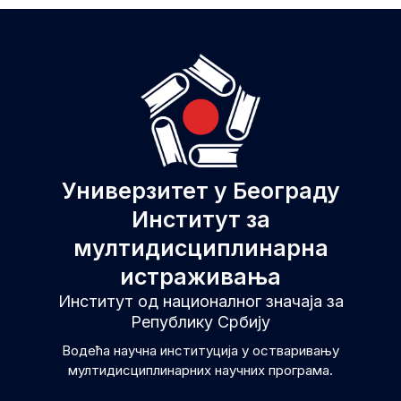
Универзитет у Београду
Институт за
мултидисциплинарна
истраживања
Институт од националног значаја за
Републику Србију
Водећа научна институција у остваривању
мултидисциплинарних научних програма.