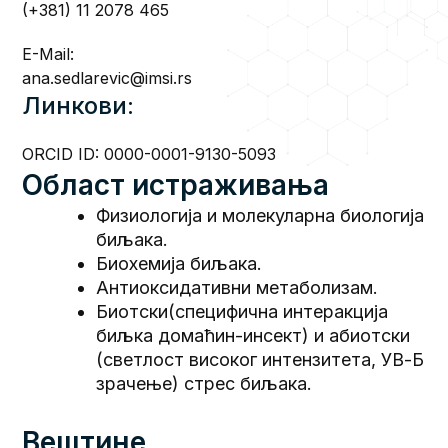
(+381) 11 2078 465
E-Mail:
ana.sedlarevic@imsi.rs
Линкови:
ORCID ID:
0000-0001-9130-5093
Област истраживања
Физиологија и молекуларна биологија
биљака.
Биохемија биљака.
Антиоксидативни метаболизам.
Биотски(специфична интеракција
биљка домаћин-инсект) и абиотски
(светлост високог интензитета, УВ-Б
зрачење) стрес биљака.
Вештине