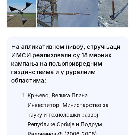
На апликативном нивоу, стручњаци
ИМСИ реализовали су 18 мерних
кампања на пољопривредним
газдинствима и y руралним
областима:
Крњево, Велика Плана.
Инвеститор: Министарство за
науку и технолошки развој
Републике Србије и Подрум
Радовановић (2006-2008).