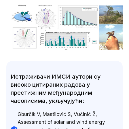
Истраживачи ИМСИ аутори су
високо цитираних радова у
престижним међународним
часописима, укључујући:
Gburčik V, Mastilović S, Vučinić Ž,
Assessment of solar and wind energy