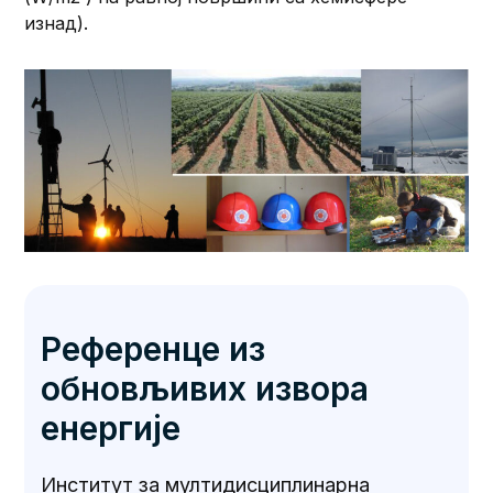
изнад).
Референце из
обновљивих извора
енергије
Институт за мултидисциплинарна