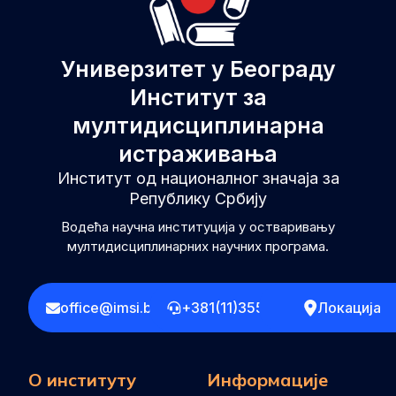
Универзитет у Београду
Институт за
мултидисциплинарна
истраживања
Институт од националног значаја за
Републику Србију
Водећа научна институција у остваривању
мултидисциплинарних научних програма.
office@imsi.bg.ac.rs
+381(11)3555258
Локација
О институту
Информације