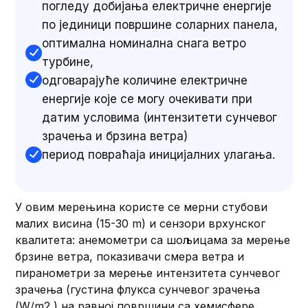
погледу добијања електричне енергије
по јединици површине соларних панела,
оптимална номинална снага ветро
турбине,
одговарајуће количине електричне
енергије које се могу очекивати при
датим условима (интензитети сунчевог
зрачења и брзина ветра)
период повраћаја иницијалних улагања.
У овим мерењина користе се мерни стубови
малих висина (15-30 m) и сензори врхунског
квалитета: анемометри са шољицама за мерење
брзине ветра, показивачи смера ветра и
пиранометри за мерење интензитета сунчевог
зрачења (густина флукса сунчевог зрачења
(W/m2 ) на равној површини са хемисфере