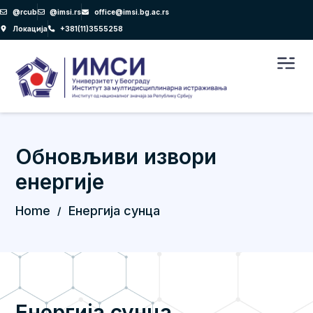
Пређи
@rcub
@imsi.rs
office@imsi.bg.ac.rs
на
Локација
+381(11)3555258
садржај
Men
Обновљиви извори
енергије
Home
Енергија сунца
/
Енергија сунца