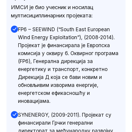
ИМСИ је био учесник и носилац
мултисициплинарних пројеката:
FP6 – SEEWIND (“South East European
Wind Energy Exploitation”), (2008-2014).
Пројекат je финансирала је Европска
комисија у оквиру 6. Oквирног програма
(FP6), Генерална дирекција за
енергетику и транспорт, конкретно
Дирекција Д која се бави новим и
обновљивим изворима енергије,
енергетском ефикасношћу и
иновацијама.
SYNENERGY, (2009-2011). Пројекат су
финансирали Грчки генерални
директорат за међународну развојну