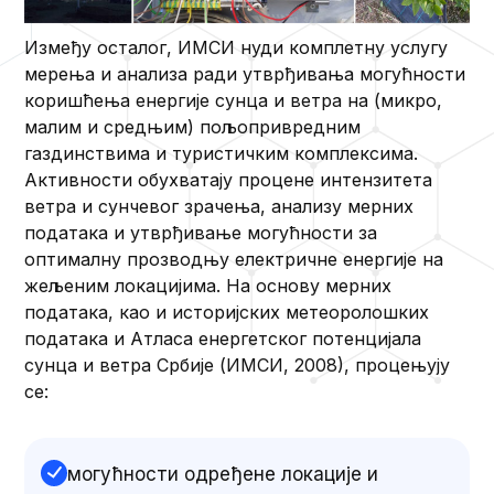
Између осталог, ИМСИ нуди комплетну услугу
мерења и анализа ради утврђивања могућности
коришћења енергије сунца и ветра на (микро,
малим и средњим) пољопривредним
газдинствима и туристичким комплексима.
Активности обухватају процене интензитета
ветра и сунчевог зрачења, анализу мерних
података и утврђивање могућности за
оптималну прозводњу електричне енергије на
жељеним локацијима. На основу мерних
података, као и историјских метеоролошких
података и Атласа енергетског потенцијала
сунца и ветра Србије (ИМСИ, 2008), процењују
се:
могућности одређене локације и