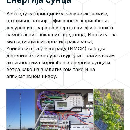
У складу са принципима зелене економије,
одрживог развоја, ефикаснијег коришћења
ресурса и стварања енергетски ефикасних и
самосталних локалних заједница, Институт за
мултидисциплинарна истраживања,
Универзитета у Београду (ИМСИ) већ две
деценије активно учествује у истраживачким
активностима коришћења енергије сунца и
ветра како на аналитичком тако и на
апликативном нивоу.