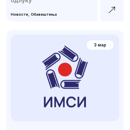
одлуку
Новости
Обавештења
3 мар