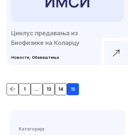
Циклус предавања из
Биофизике на Коларцу
Новости
Обавештења
Posts
1
…
13
14
15
navigation
Категорије