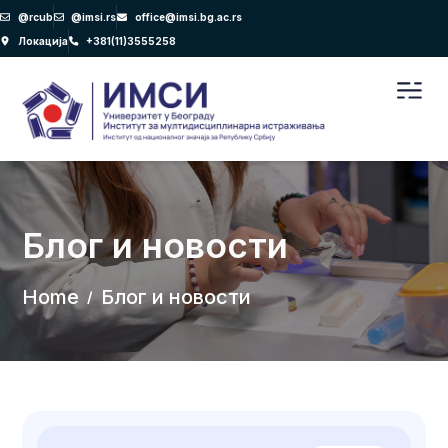
Пређи
@rcub
@imsi.rs
office@imsi.bg.ac.rs
на
Локација
+381(11)3555258
садржај
Men
Блог и новости
Home
Блог и новости
/